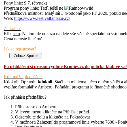
Pony linie: 9.7. (čtvrtek)
Program pony linie: Teď, ještě ne
Přednášková místnost: Malý sál 3 (Podobně jako FF 2020, pokud ne
Web:
https://www.festivalfantazie.cz/
Za kolik?
Klik
sem
. Na tomhle odkazu najdete vše včetně speciálního vstupnéh
Cena neroste lineárně.
Jak se registrovat?
Po přihlášení si prosím vyplňte Bronies.cz do políčka klub ve v
Kdo může přednášet?
Kdokoli. Opravdu
kdokoli
. Stačí jen mít téma, něco o něm vědět a 
vyplňte formulář v Amberu. Pořádání programu je finančně ohodnocen
Jak přihlásit přednášku?
Přihlaste se do Amberu
V levém menu klikněte na Přihlásit pořad
Odscrolujte dolů a klikněte na Pokračovat
V možnosti Zařazení do programové linie vyberte 7600 - Pon