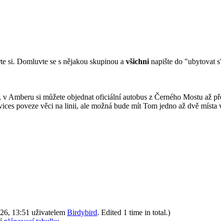
te si. Domluvte se s nějakou skupinou a
všichni
napište do "ubytovat s
v Amberu si můžete objednat oficiální autobus z Černého Mostu až př
ces poveze věci na linii, ale možná bude mít Tom jedno až dvě místa v
026, 13:51 uživatelem
Birdybird
. Edited 1 time in total.)