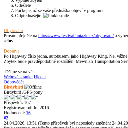
Vyplňte zbytek
Odešlete
Počkejte, až se vaše přednáška objeví v programu
Odpřednášejte
Ubytování
Prosím přejděte na
https://www.festivalfantazie.cz/ubytovani/
a vyber
sebe.
Doprava
Po Highway číslo jedna, autobusem, jako Highway King. Ne, vážně, 
Zbytek bude pravděpodobně roztříštěn. Mewnian Transportation Servi
Těšíme se na vás.
Webová stránka
Hledat
Odpovědět
Birdybird
Birdybird /GPS-pony
Příspěvků: 167
Registrován od: Jul 2016
Hodnocení:
16
#2
24.04.2026, 13:51
(Tento příspěvek byl naposledy změněn: 24.04.2