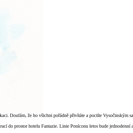
kaci. Doufám, že ho všichni pořádně přivítáte a poctíte Vysočinským 
cí do prostor hotelu Fantazie. Linie Poníconu letos bude jednodenní a 