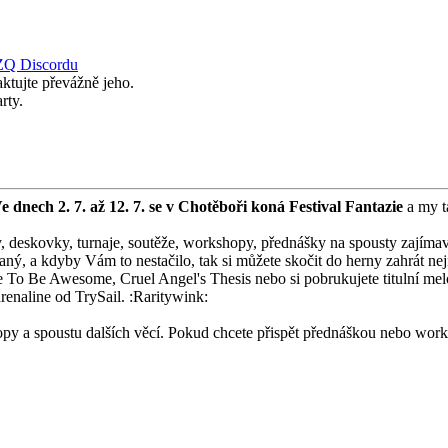
Q Discordu
ktujte převážně jeho.
rty.
e dnech 2. 7. až 12. 7. se v Chotěboři koná Festival Fantazie
a my t
 deskovky, turnaje, soutěže, workshopy, přednášky na spousty zajímav
ný, a kdyby Vám to nestačilo, tak si můžete skočit do herny zahrát ne
ime To Be Awesome, Cruel Angel's Thesis nebo si pobrukujete titulní me
renaline od TrySail. :Raritywink:
 a spoustu dalších věcí. Pokud chcete přispět přednáškou nebo workshop