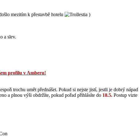
došlo mezitím k přestavbě hotelu
)
o a slev.
ašem profilu v Amberu!
alespoň trochu umět přednášet. Pokud si nejste jistí, jestli je dobrý n
o a plnou výši obdržíte, pokud pořad přihlásíte do
18.5.
Postup vizte 
íCon