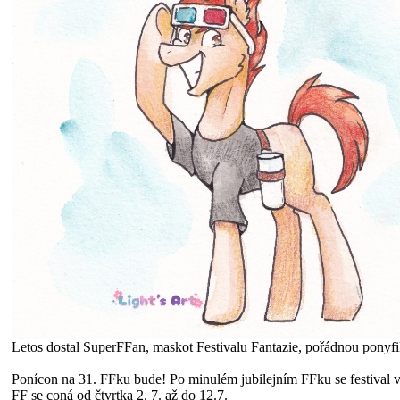
Letos dostal SuperFFan, maskot Festivalu Fantazie, pořádnou ponyfi
Ponícon na 31. FFku bude! Po minulém jubilejním FFku se festival vra
FF se coná od čtvrtka 2. 7. až do 12.7.