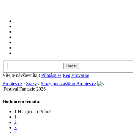
Vítejte návštevníku!
Přihlásit se
Registrovat se
Bronies.cz
›
Srazy
›
Srazy pod záštitou Bronies.cz
Festival Fantazie 2026
Hodnocení tématu:
1 Hlas(ů) - 5 Průměr
1
2
3
4