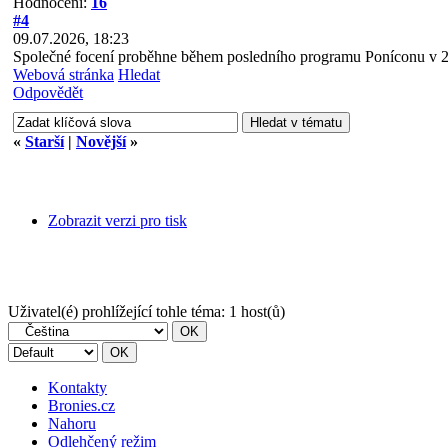
Hodnocení:
16
#4
09.07.2026, 18:23
Společné focení proběhne během posledního programu Poníconu v 2
Webová stránka
Hledat
Odpovědět
«
Starší
|
Novější
»
Zobrazit verzi pro tisk
Uživatel(é) prohlížející tohle téma: 1 host(ů)
Kontakty
Bronies.cz
Nahoru
Odlehčený režim