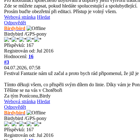
Pro koordinaci společného ubytování a dopravy jsem vytvořil tradič
Zde se můžete zapsat, pokud hledáte spolucestující a spolubydlející.
Prosím buďte obezřetní při editaci. Přístup je volný všem.
Webová stránka
Hledat
Odpovědět
Birdybird
Birdybird /GPS-pony
Příspěvků: 167
Registrován od: Jul 2016
Hodnocení:
16
#3
04.07.2026, 07:58
Festival Fantazie nám už začal a proto bych rád připomenul, že již 
Tímto děkuji všem, co přispěli svým dílem do linie. Díky vám je Poní
Těšíme se na vás v Chotěboři
Za tým Poníconu,Birdy
Webová stránka
Hledat
Odpovědět
Birdybird
Birdybird /GPS-pony
Příspěvků: 167
Registrován od: Jul 2016