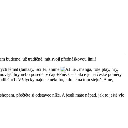
am budeme, už tradičně, mít svojí přednáškovou linii!
ých témat (fantasy, Sci-Fi, anime
, manga, role-play, hry,
jnovější hry nebo posedět v čajoFFně. Celá akce je na české poměry
lodii GoT. Vždycky najdete někoho, kdo je na tom stejně. A ne,
em, přečtěte si odstavec níže. A jestli máte nápad, jak to ještě víc