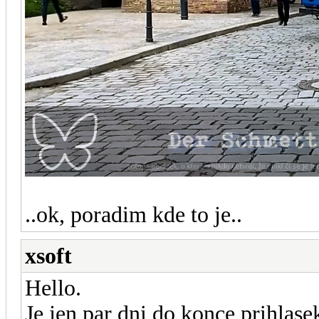
..ok, poradim kde to je..
xsoft
Hello.
Je jen par dni do konce prihlase