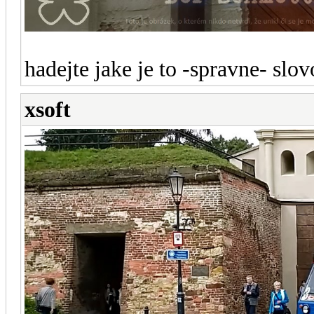
hadejte jake je to -spravne- slov
xsoft