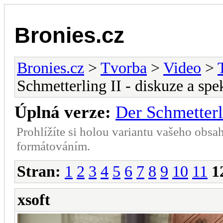
Bronies.cz
Bronies.cz
>
Tvorba
>
Video
>
Schmetterling II - diskuze a spe
Úplná verze:
Der Schmetterl
Prohlížíte si holou variantu vašeho obsa
formátováním.
Stran:
1
2
3
4
5
6
7
8
9
10
11
1
xsoft