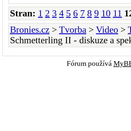
Stran:
1
2
3
4
5
6
7
8
9
10
11
1
Bronies.cz
>
Tvorba
>
Video
>
Schmetterling II - diskuze a spe
Fórum používá
MyB