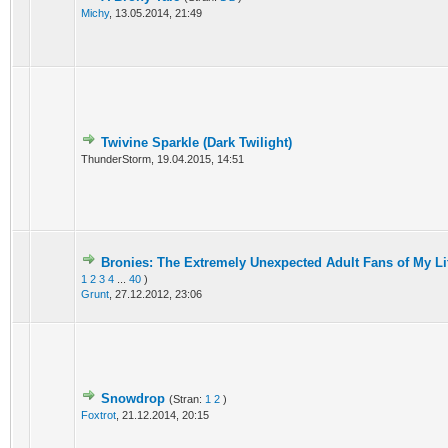
Michy
,
13.05.2014, 21:49
Twivine Sparkle (Dark Twilight)
ThunderStorm,
19.04.2015, 14:51
Bronies: The Extremely Unexpected Adult Fans of My Li
1
2
3
4
...
40
)
Grunt
,
27.12.2012, 23:06
Snowdrop
(Stran:
1
2
)
Foxtrot
,
21.12.2014, 20:15