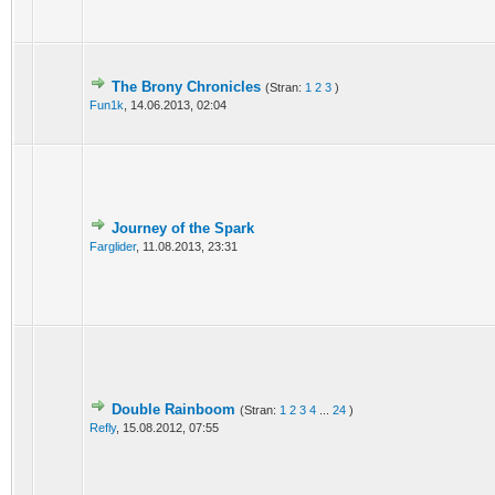
The Brony Chronicles
(Stran:
1
2
3
)
Fun1k
,
14.06.2013, 02:04
Journey of the Spark
Farglider
,
11.08.2013, 23:31
Double Rainboom
(Stran:
1
2
3
4
...
24
)
Refly
,
15.08.2012, 07:55