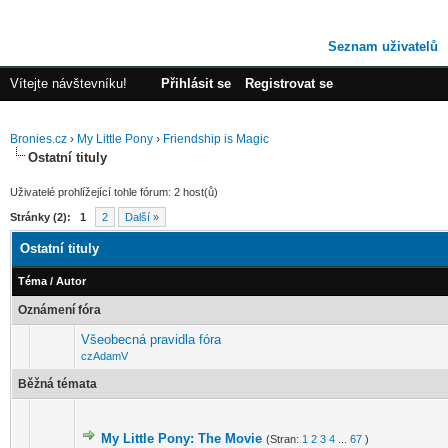
Seznam uživatelů
Vítejte návštevníku!
Přihlásit se
Registrovat se
Bronies.cz
›
My Little Pony
›
Friendship is Magic
Ostatní tituly
Uživatelé prohlížející tohle fórum: 2 host(ů)
Stránky (2):
1
2
Další »
Ostatní tituly
Téma
/
Autor
Oznámení fóra
Všeobecná pravidla fóra
czAdamV
Běžná témata
My Little Pony: The Movie
(Stran:
1
2
3
4
...
67
)