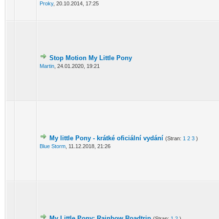
Proky
,
20.10.2014, 17:25
Stop Motion My Little Pony
Martin
,
24.01.2020, 19:21
My little Pony - krátké oficiální vydání
(Stran:
1
2
3
)
Blue Storm
,
11.12.2018, 21:26
My Little Pony: Rainbow Roadtrip
(Stran:
1
2
)