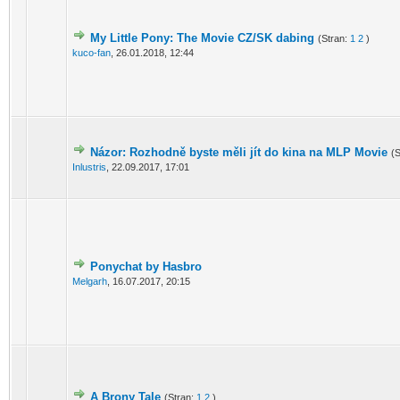
My Little Pony: The Movie CZ/SK dabing
(Stran:
1
2
)
kuco-fan
,
26.01.2018, 12:44
Názor: Rozhodně byste měli jít do kina na MLP Movie
(
Inlustris
,
22.09.2017, 17:01
Ponychat by Hasbro
Melgarh
,
16.07.2017, 20:15
A Brony Tale
(Stran:
1
2
)