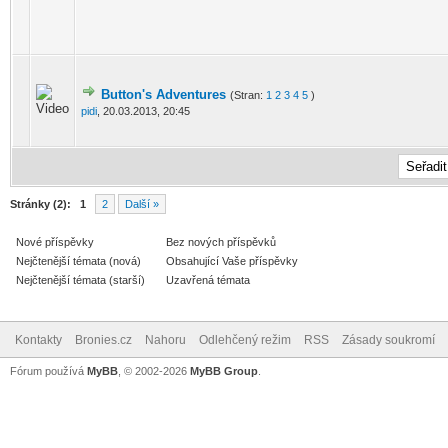
Button's Adventures
(Stran:
1
2
3
4
5
)
pidi
,
20.03.2013, 20:45
Stránky (2):
1
2
Další »
Nové příspěvky
Bez nových příspěvků
Nejčtenější témata (nová)
Obsahující Vaše příspěvky
Nejčtenější témata (starší)
Uzavřená témata
Kontakty
Bronies.cz
Nahoru
Odlehčený režim
RSS
Zásady soukromí
Fórum používá
MyBB
, © 2002-2026
MyBB Group
.