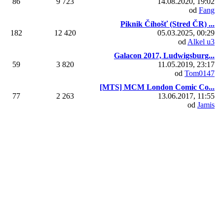
86
9 723
14.08.2020, 19:02
od
Fang
Piknik Číhošť (Stred ČR) ...
182
12 420
05.03.2025, 00:29
od
Alkel u3
Galacon 2017, Ludwigsburg...
59
3 820
11.05.2019, 23:17
od
Tom0147
[MTS] MCM London Comic Co...
77
2 263
13.06.2017, 11:55
od
Jamis