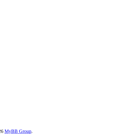
026
MyBB Group
.