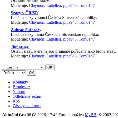
Oficiální Bronies srazy.
Moderuje:
Claymon
,
Lattellerr
,
pipa943
,
Tom0147
Srazy v ČR/SR
Lokální srazy v rámci České a Slovenské republiky.
Moderuje:
Claymon
,
Lattellerr
,
pipa943
,
Tom0147
Zahraniční srazy
Lokální srazy mimo Českou a Slovenskou republiku.
Moderuje:
Claymon
,
Lattellerr
,
pipa943
,
Tom0147
Jiné srazy
Ostatní srazy, které nejsou primárně pořádány jako brony srazy.
Moderuje:
Claymon
,
Lattellerr
,
pipa943
,
Tom0147
Kontakty
Bronies.cz
Nahoru
Odlehčený režim
RSS
Zásady soukromí
Aktuální čas:
08.08.2026, 17:42
Fórum používá
MyBB
, © 2002-2