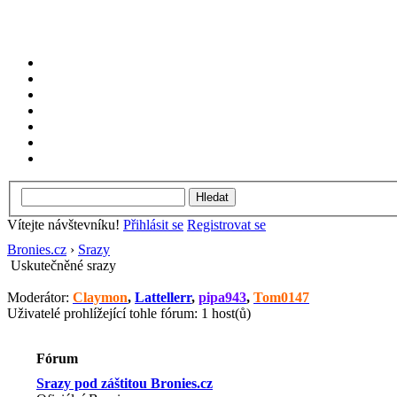
Vítejte návštevníku!
Přihlásit se
Registrovat se
Bronies.cz
›
Srazy
Uskutečněné srazy
Moderátor:
Claymon
,
Lattellerr
,
pipa943
,
Tom0147
Uživatelé prohlížející tohle fórum: 1 host(ů)
Fórum
Srazy pod záštitou Bronies.cz