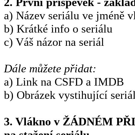
2. První příspěvek - zaklá
a) Název seriálu ve jméně v
b) Krátké info o seriálu
c) Váš názor na seriál
Dále můžete přidat:
a) Link na CSFD a IMDB
b) Obrázek vystihující seriá
3. Vlákno v ŽÁDNÉM PŘI
na stažení seriálu