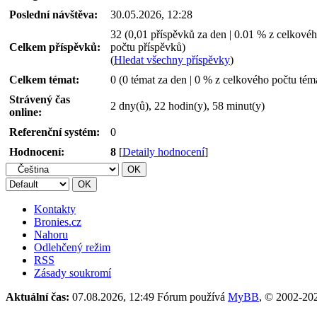
Poslední návštěva:
30.05.2026, 12:28
32 (0,01 příspěvků za den | 0.01 % z celkové
Celkem příspěvků:
počtu příspěvků)
(
Hledat všechny příspěvky
)
Celkem témat:
0 (0 témat za den | 0 % z celkového počtu tém
Strávený čas
2 dny(ů), 22 hodin(y), 58 minut(y)
online:
Referenční systém:
0
Hodnocení:
8
[
Detaily hodnocení
]
Kontakty
Bronies.cz
Nahoru
Odlehčený režim
RSS
Zásady soukromí
Aktuální čas:
07.08.2026, 12:49
Fórum používá
MyBB
, © 2002-2