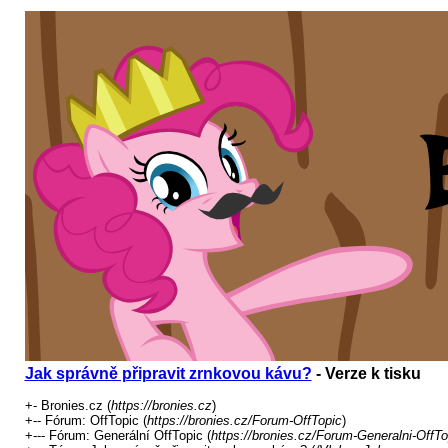
Jak správně připravit zrnkovou kávu?
- Verze k tisku
+- Bronies.cz (
https://bronies.cz
)
+-- Fórum: OffTopic (
https://bronies.cz/Forum-OffTopic
)
+--- Fórum: Generální OffTopic (
https://bronies.cz/Forum-Generalni-OffTo