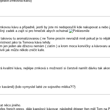
ipravit-zrnkovou-kavu
)
zrnkovou kávu a případně, jestli by jste mi nedoporučili kde nakupovat a neb
líný zadek a zajít si pro hrneček abych ochutnal
takovou tu aromatizovanou ( ne Tome prosím nevraždi mně pokud je to nějáke
ístnost jako ta Tomova káva tehdy.
m jen jeden ale džezvu nemám ( zatím ) a krom moca konvičky a kávovaru an
vili jak může někdo zničit kafe.
á kvalitní káva, nejlépe zrnková s možností si čerstvě namlít dávku tak akorá
v kavárně) (kdo vymyslel latté ze sojového mléka?!?)
at něco jiného.
 přes french press, dále kapslový kávovar, následně dripper (ten měl Tom 