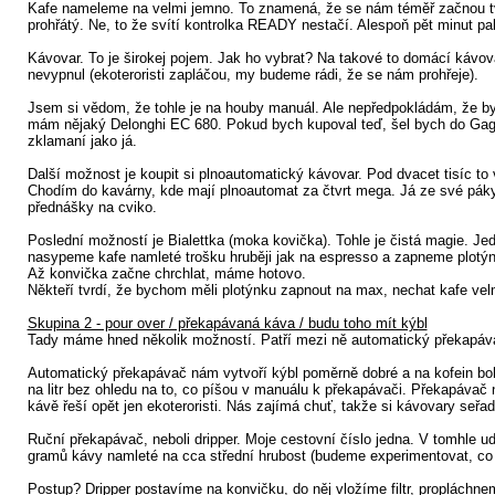
Kafe nameleme na velmi jemno. To znamená, že se nám téměř začnou tv
prohřátý. Ne, to že svítí kontrolka READY nestačí. Alespoň pět minut pa
Kávovar. To je širokej pojem. Jak ho vybrat? Na takové to domácí kávo
nevypnul (ekoteroristi zapláčou, my budeme rádi, že se nám prohřeje).
Jsem si vědom, že tohle je na houby manuál. Ale nepředpokládám, že by s
mám nějaký Delonghi EC 680. Pokud bych kupoval teď, šel bych do Gagia C
zklamaní jako já.
Další možnost je koupit si plnoautomatický kávovar. Pod dvacet tisíc to
Chodím do kavárny, kde mají plnoautomat za čtvrt mega. Já ze své páky
přednášky na cviko.
Poslední možností je Bialettka (moka kovička). Tohle je čistá magie. Jed
nasypeme kafe namleté trošku hruběji jak na espresso a zapneme plotý
Až konvička začne chrchlat, máme hotovo.
Někteří tvrdí, že bychom měli plotýnku zapnout na max, nechat kafe vel
Skupina 2 - pour over / překapávaná káva / budu toho mít kýbl
Tady máme hned několik možností. Patří mezi ně automatický překapávač,
Automatický překapávač nám vytvoří kýbl poměrně dobré a na kofein boh
na litr bez ohledu na to, co píšou v manuálu k překapávači. Překapávač
kávě řeší opět jen ekoteroristi. Nás zajímá chuť, takže si kávovary seř
Ruční překapávač, neboli dripper. Moje cestovní číslo jedna. V tomhle u
gramů kávy namleté na cca střední hrubost (budeme experimentovat, co nám
Postup? Dripper postavíme na konvičku, do něj vložíme filtr, propláchn