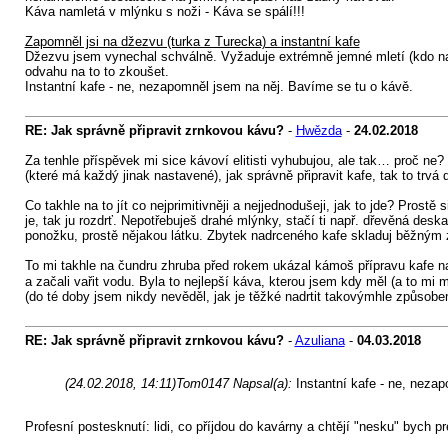
Káva namletá v mlýnku s noži - Káva se spálí!!!
Zapomněl jsi na džezvu (turka z Turecka) a instantní kafe
Džezvu jsem vynechal schválně. Vyžaduje extrémně jemné mletí (kdo na
odvahu na to to zkoušet.
Instantní kafe - ne, nezapomněl jsem na něj. Bavíme se tu o kávě.
RE: Jak správně připravit zrnkovou kávu?
-
Hwězda
-
24.02.2018
Za tenhle příspěvek mi sice kávoví elitisti vyhubujou, ale tak… proč n
(které má každý jinak nastavené), jak správně připravit kafe, tak to trvá 
Co takhle na to jít co nejprimitivněji a nejjednodušeji, jak to jde? Pro
je, tak ju rozdrť. Nepotřebuješ drahé mlýnky, stačí ti např. dřevěná deska
ponožku, prostě nějakou látku. Zbytek nadrceného kafe skladuj běžným
To mi takhle na čundru zhruba před rokem ukázal kámoš přípravu kafe na
a začali vařit vodu. Byla to nejlepší káva, kterou jsem kdy měl (a to mi
(do té doby jsem nikdy nevěděl, jak je těžké nadrtit takovýmhle způsobem
RE: Jak správně připravit zrnkovou kávu?
-
Azuliana
-
04.03.2018
(24.02.2018, 14:11)
Tom0147 Napsal(a):
Instantní kafe - ne, neza
Profesní postesknutí: lidi, co příjdou do kavárny a chtějí "nesku" bych pr