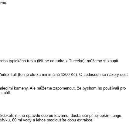
rou.
nebo typického turka (liší se od turka z Turecka), můžeme si koupit
rlex Tall (ten je ale za minimálně 1200 Kč). O Lodosech se názory dost
ý s mlecími kameny. Ale můžeme zapomenout, že bychom ho používali pro
spálí.
 kdekoli, mimo opravdu dobrou kavárnu, dostanete přinejlepším lungo.
 dávku, 60 ml vody a lehce prodloužíte dobu extrakce.