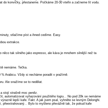
pat do konvičky, přestaneme. Počkáme 20-30 vteřin a začneme lít vodu.
inuty, stlačíme píst a ihned cedíme. Easy.
obou extrakce.
něco tak silného jako espresso, ale káva je mnohem silnější než ta
ostě nemáme. Tečka.
 % Arabicu. Vždy si necháme poradit v pražírně.
u. Ale snažíme se to nedělat.
 a stojí strašně moc peněz.
ačit, automatizovat vyhazování použitého logru... No pod 20k se nemáme
 výrazně lepší kafe. Fakt. A jak jsem psal, vyhněte se levným Delonghi.
 přeextrahovaný... Bylo to myšleno převážně tak, že pokud kafe