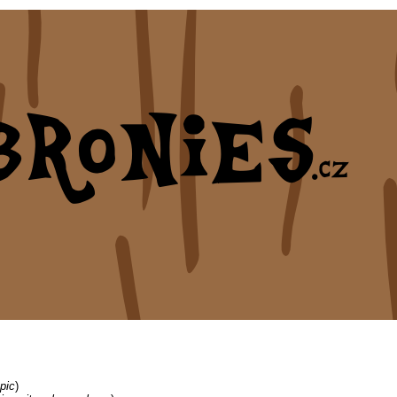
pic
)