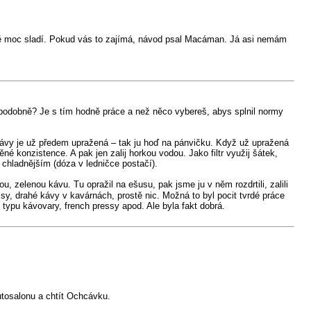
lně moc sladí. Pokud vás to zajímá, návod psal Macáman. Já asi nemám
 podobně? Je s tím hodně práce a než něco vybereš, abys splnil normy
vé kávy je už předem upražená – tak ju hoď na pánvičku. Když už upražená
ěné konzistence. A pak jen zalij horkou vodou. Jako filtr využij šátek,
hladnějším (dóza v ledničce postačí).
, zelenou kávu. Tu opražil na ešusu, pak jsme ju v něm rozdrtili, zalili
ssy, drahé kávy v kavárnách, prostě nic. Možná to byl pocit tvrdé práce
 typu kávovary, french pressy apod. Ale byla fakt dobrá.
autosalonu a chtít Ochcávku.