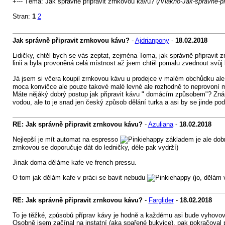
+--- Téma: Jak správně připravit zrnkovou kávu? (
/Vlakno-Jak-spravne-pr
Stran:
1
2
Jak správně připravit zrnkovou kávu?
-
Ajdrianpony
-
18.02.2018
Lidičky, chtěl bych se vás zeptat, zejména Toma, jak správně připravit 
linii a byla provoněná celá místnost až jsem chtěl pomalu zvednout svůj 
Já jsem si včera koupil zrnkovou kávu u prodejce v malém obchůdku ale 
moca konvičce ale pouze takové malé levné ale rozhodně to neprovoní m
Máte nějáký dobrý postup jak připravit kávu " domácím způsobem"? Zná
vodou, ale to je snad jen český způsob dělání turka a asi by se jinde podi
RE: Jak správně připravit zrnkovou kávu?
-
Azuliana
-
18.02.2018
Nejlepší je mít automat na espresso
základem je ale dobr
zrnkovou se doporučuje dát do ledničky, déle pak vydrží)
Jinak doma děláme kafe ve french pressu.
O tom jak dělám kafe v práci se bavit nebudu
(jo, dělám 
RE: Jak správně připravit zrnkovou kávu?
-
Farglider
-
18.02.2018
To je těžké, způsobů příprav kávy je hodně a každému asi bude vyhovov
Osobně jsem začínal na instatní (aka spařené bukvice), pak pokračoval