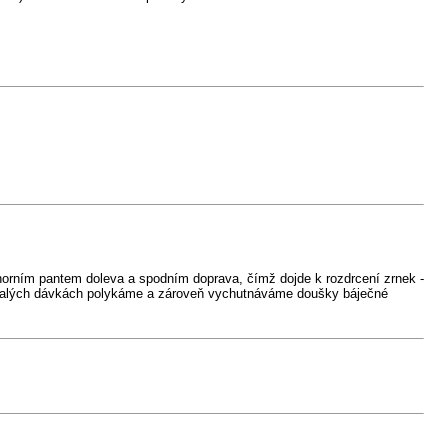
horním pantem doleva a spodním doprava, čímž dojde k rozdrcení zrnek -
malých dávkách polykáme a zároveň vychutnáváme doušky báječné