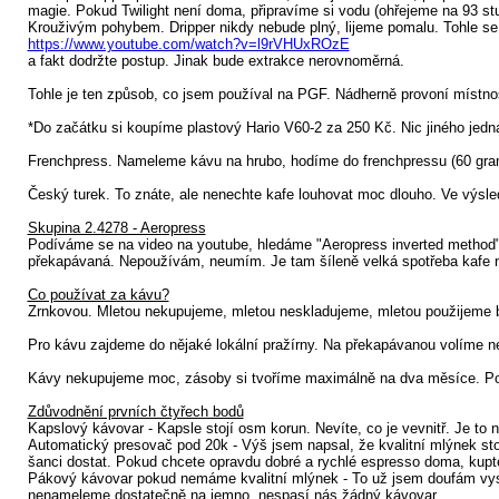
magie. Pokud Twilight není doma, připravíme si vodu (ohřejeme na 93 s
Krouživým pohybem. Dripper nikdy nebude plný, lijeme pomalu. Tohle se 
https://www.youtube.com/watch?v=l9rVHUxROzE
a fakt dodržte postup. Jinak bude extrakce nerovnoměrná.
Tohle je ten způsob, co jsem používal na PGF. Nádherně provoní místno
*Do začátku si koupíme plastový Hario V60-2 za 250 Kč. Nic jiného jedn
Frenchpress. Nameleme kávu na hrubo, hodíme do frenchpressu (60 gramů 
Český turek. To znáte, ale nenechte kafe louhovat moc dlouho. Ve výsled
Skupina 2.4278 - Aeropress
Podíváme se na video na youtube, hledáme "Aeropress inverted method".
překapávaná. Nepoužívám, neumím. Je tam šíleně velká spotřeba kafe n
Co používat za kávu?
Zrnkovou. Mletou nekupujeme, mletou neskladujeme, mletou použijeme 
Pro kávu zajdeme do nějaké lokální pražírny. Na překapávanou volíme n
Kávy nekupujeme moc, zásoby si tvoříme maximálně na dva měsíce. Poku
Zdůvodnění prvních čtyřech bodů
Kapslový kávovar - Kapsle stojí osm korun. Nevíte, co je vevnitř. Je to 
Automatický presovač pod 20k - Výš jsem napsal, že kvalitní mlýnek sto
šanci dostat. Pokud chcete opravdu dobré a rychlé espresso doma, kupte 
Pákový kávovar pokud nemáme kvalitní mlýnek - To už jsem doufám vysv
nenameleme dostatečně na jemno, nespasí nás žádný kávovar.