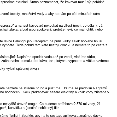
spustíme extrakci. Nutno poznamenat, že kávovar musí být pořádně
tavení teploty, množství vody a aby se nám po pěti minutách sám
spresso" a na test kávovarů nekoukat na dTest (neví, co dělají). Já
ají zlákat a buď jsou spokojení, protože neví, co mají chtít, nebo
ě levné Delonghi jsou receptem na příliš velký šálek hořkého hnusu.
 vyhněte. Teda pokud tam kafe nestojí dvacku a nemáte to po cestě z
následující: Naplníme spodek vodou až po ventil, vložíme sítko,
y začne velmi pomalu téct káva, tak plotýnku vypneme a víčko zavřeme.
y vylezl spálenej blivajz.
afe namleté na středně hrubo a pustíme. Držíme se předpisu 60 gramů
ho hodnocení. Kolik překapávač sežere elektřiny a kolik vody zůstane v
e to nejvyšší úroveň magie. Co budeme potřebovat? 370 ml vody, 21
*, konvičku a (ideálně nebělený) filtr.
oláme Twilight Sparkle, aby na tu sestavu aplikovala značnou dávku