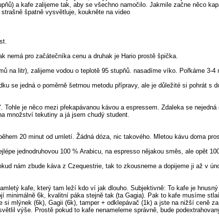
tupňů) a kafe zalijeme tak, aby se všechno namočilo. Jakmile začne něco ka
strašně špatně vysvětluje, koukněte na video
st.
ak nemá pro začátečníka cenu a druhak je Hario prostě špička.
na litr), zalijeme vodou o teplotě 95 stupňů. nasadíme víko. Pořkáme 3-4 m
ku se jedná o poměrně šetrnou metodu přípravy, ale je důležité si pohrát s d
 Tohle je něco mezi překapávanou kávou a espressem. Zdaleka se nejedná o 
a množství tekutiny a já jsem chudý student.
během 20 minut od umletí. Žádná dóza, nic takového. Mletou kávu doma pr
ejlépe jednodruhovou 100 % Arabicu, na espresso nějakou směs, ale opět 100
d nám zbude káva z Czequestrie, tak to zkousneme a dopijeme ji až v únor
namletý kafe, který tam leží kdo ví jak dlouho. Subjektivně: To kafe je hnusný
jí minimálně 6k, kvalitní páka stejně tak (ta Gagia). Pak to kafe musíme stl
si mlýnek (6k), Gagii (6k), tamper + odklepávač (1k) a jste na nižší ceně za
ětlil výše. Prostě pokud to kafe nenameleme správně, bude podextrahovaný,