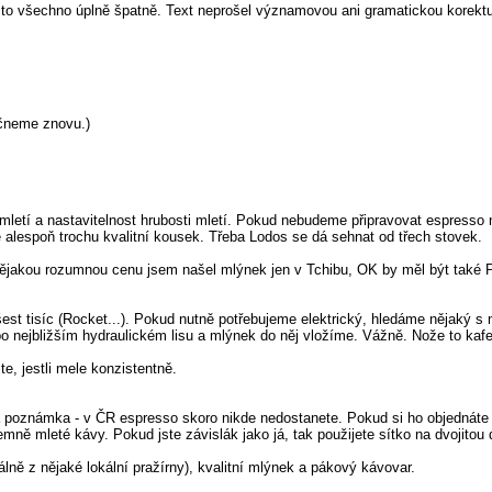
e to všechno úplně špatně. Text neprošel významovou ani gramatickou korektu
čneme znovu.)
.
i mletí a nastavitelnost hrubosti mletí. Pokud nebudeme připravovat espresso 
tě alespoň trochu kvalitní kousek. Třeba Lodos se dá sehnat od třech stovek.
nějakou rozumnou cenu jsem našel mlýnek jen v Tchibu, OK by měl být také Po
ě šest tisíc (Rocket...). Pokud nutně potřebujeme elektrický, hledáme nějak
ejbližším hydraulickém lisu a mlýnek do něj vložíme. Vážně. Nože to kafe 
, jestli mele konzistentně.
dna poznámka - v ČR espresso skoro nikde nedostanete. Pokud si ho objednáte
emně mleté kávy. Pokud jste závislák jako já, tak použijete sítko na dvojitou
álně z nějaké lokální pražírny), kvalitní mlýnek a pákový kávovar.