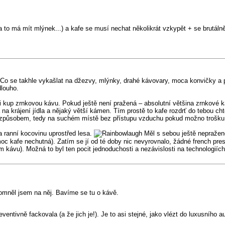
 to má mít mlýnek...) a kafe se musí nechat několikrát vzkypět + se brutá
e? Co se takhle vykašlat na džezvy, mlýnky, drahé kávovary, moca konvičky a
dlouho.
stě si kup zrnkovou kávu. Pokud ještě není pražená – absolutní většina zrnko
 na krájení jídla a nějaký větší kámen. Tím prostě to kafe rozdrť do tebou cht
 způsobem, tedy na suchém místě bez přístupu vzduchu pokud možno trošku c
 ranní kocovinu uprostřed lesa.
Měl s sebou ještě nepraženou
 moc kafe nechutná). Zatím se jí od té doby nic nevyrovnalo, žádné french pre
 kávu). Možná to byl ten pocit jednoduchosti a nezávislosti na technologiích
pomněl jsem na něj. Bavíme se tu o kávě.
eventivně fackovala (a že jich je!). Je to asi stejné, jako vlézt do luxusního 