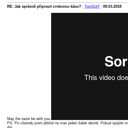
RE: Jak správně připravit zrnkovou kávu?
-
Tom0147
-
09.03.2018
May the taste be with you.
PS: Po víkendu jsem přešel na max jeden šálek denně. Pokud spojíte min
dní.