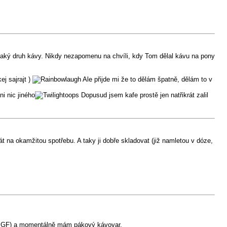
o jaký druh kávy. Nikdy nezapomenu na chvíli, kdy Tom dělal kávu na pony
j sajrajt )
Ale přijde mi že to dělám špatně, dělám to v
i nic jiného
Dopusud jsem kafe prostě jen natřikrát zalil
t na okamžitou spotřebu. A taky ji dobře skladovat (již namletou v dóze,
na PGF) a momentálně mám pákový kávovar.