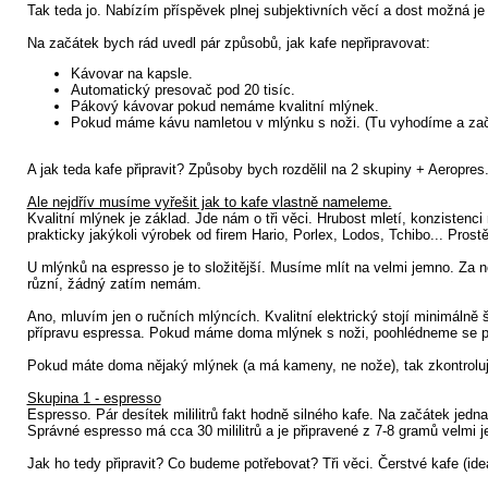
Tak teda jo. Nabízím příspěvek plnej subjektivních věcí a dost možná j
Na začátek bych rád uvedl pár způsobů, jak kafe nepřipravovat:
Kávovar na kapsle.
Automatický presovač pod 20 tisíc.
Pákový kávovar pokud nemáme kvalitní mlýnek.
Pokud máme kávu namletou v mlýnku s noži. (Tu vyhodíme a za
A jak teda kafe připravit? Způsoby bych rozdělil na 2 skupiny + Aeropres
Ale nejdřív musíme vyřešit jak to kafe vlastně nameleme.
Kvalitní mlýnek je základ. Jde nám o tři věci. Hrubost mletí, konzistenc
prakticky jakýkoli výrobek od firem Hario, Porlex, Lodos, Tchibo... Pros
U mlýnků na espresso je to složitější. Musíme mlít na velmi jemno. Za 
různí, žádný zatím nemám.
Ano, mluvím jen o ručních mlýncích. Kvalitní elektrický stojí minimáln
přípravu espressa. Pokud máme doma mlýnek s noži, poohlédneme se po n
Pokud máte doma nějaký mlýnek (a má kameny, ne nože), tak zkontrolujte
Skupina 1 - espresso
Espresso. Pár desítek mililitrů fakt hodně silného kafe. Na začátek je
Správné espresso má cca 30 mililitrů a je připravené z 7-8 gramů velmi j
Jak ho tedy připravit? Co budeme potřebovat? Tři věci. Čerstvé kafe (ide