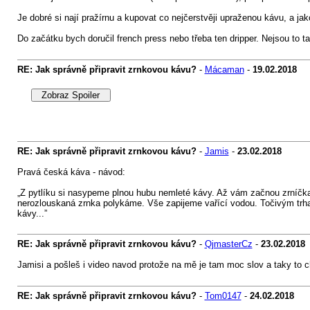
Je dobré si nají pražírnu a kupovat co nejčerstvěji upraženou kávu, a ja
Do začátku bych doručil french press nebo třeba ten dripper. Nejsou to 
RE: Jak správně připravit zrnkovou kávu?
-
Mácaman
-
19.02.2018
RE: Jak správně připravit zrnkovou kávu?
-
Jamis
-
23.02.2018
Pravá česká káva - návod:
„Z pytlíku si nasypeme plnou hubu nemleté kávy. Až vám začnou zrníčka
nerozlouskaná zrnka polykáme. Vše zapijeme vařící vodou. Točivým t
kávy...”
RE: Jak správně připravit zrnkovou kávu?
-
QjmasterCz
-
23.02.2018
Jamisi a pošleš i video navod protože na mě je tam moc slov a taky to c
RE: Jak správně připravit zrnkovou kávu?
-
Tom0147
-
24.02.2018