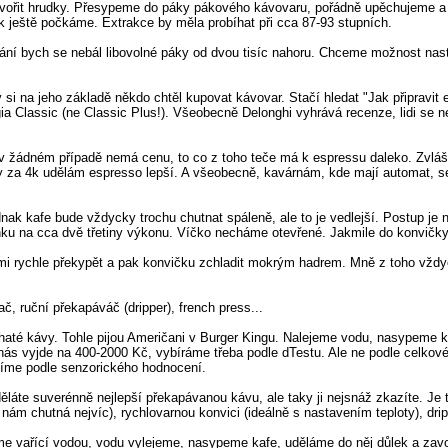
ořit hrudky. Přesypeme do páky pákového kávovaru, pořádně upěchujeme a 
k ještě počkáme. Extrakce by měla probíhat při cca 87-93 stupních.
vání bych se nebál libovolné páky od dvou tisíc nahoru. Chceme možnost nas
i na jeho základě někdo chtěl kupovat kávovar. Stačí hledat "Jak připravit e
lassic (ne Classic Plus!). Všeobecně Delonghi vyhrává recenze, lidi se nech
 v žádném případě nemá cenu, to co z toho teče má k espressu daleko. Zvlášt
 za 4k udělám espresso lepší. A všeobecně, kavárnám, kde mají automat, se
nak kafe bude vždycky trochu chutnat spáleně, ale to je vedlejší. Postup je 
nku na cca dvě třetiny výkonu. Víčko necháme otevřené. Jakmile do konvičk
mi rychle překypět a pak konvičku zchladit mokrým hadrem. Mně z toho vždyck
 ruční překapáváč (dripper), french press...
até kávy. Tohle pijou Američani v Burger Kingu. Nalejeme vodu, nasypeme k
 nás vyjde na 400-2000 Kč, vybíráme třeba podle dTestu. Ale ne podle celkové
adíme podle senzorického hodnocení.
děláte suverénně nejlepší překapávanou kávu, ale taky ji nejsnáž zkazíte. J
 chutná nejvíc), rychlovarnou konvici (ideálně s nastavením teploty), dripper
eme vařící vodou, vodu vylejeme, nasypeme kafe, uděláme do něj důlek a zav