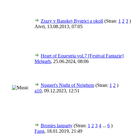
Zrazy v Banskej Bystrici a okolí
(Stran:
1
2
3
)
Aivri,
13.08.2013, 07:05
Heart of Equestria vol.7 [Festival Fantazie]
Melgarh
,
25.06.2024, 08:06
Nugget's Night of Neighem
(Stran:
1
2
)
a10
,
09.12.2023, 12:51
Bronies lanparty
(Stran:
1
2
3
4
...
6
)
Fang
,
18.01.2019, 21:49