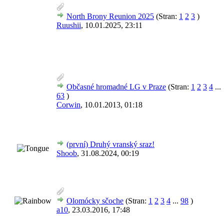
North Brony Reunion 2025
(Stran:
1
2
3
)
Ruushii
,
10.01.2025, 23:11
Občasné hromadné LG v Praze
(Stran:
1
2
3
4
...
63
)
Corwin
,
10.01.2013, 01:18
(první) Druhý vranský sraz!
Shoob
,
31.08.2024, 00:19
Olomócky sčoche
(Stran:
1
2
3
4
...
98
)
a10
,
23.03.2016, 17:48