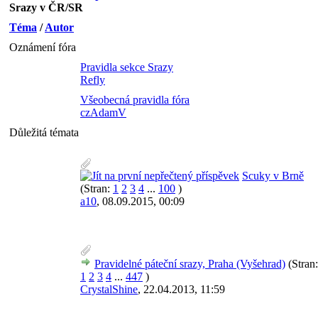
Srazy v ČR/SR
Téma
/
Autor
Oznámení fóra
Pravidla sekce Srazy
Refly
Všeobecná pravidla fóra
czAdamV
Důležitá témata
Scuky v Brně
(Stran:
1
2
3
4
...
100
)
a10
,
08.09.2015, 00:09
Pravidelné páteční srazy, Praha (Vyšehrad)
(Stran:
1
2
3
4
...
447
)
CrystalShine
,
22.04.2013, 11:59