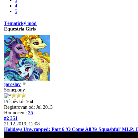
3
4
5
Tématický mód
Equestria Girls
jaroslav
Somepony
Příspěvků: 564
Registrován od: Jul 2013
Hodnocení:
25
#2 351
21.12.2019, 12:08
Holidays Unwrapped: Part 6 'O Come All Ye Squashful' MLP: Eq