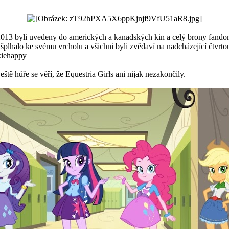
.6. 2013 byli uvedeny do amerických a kanadských kin a celý brony fand
šplhalo ke svému vrcholu a všichni byli zvědaví na nadcházející čtvrto
ještě hůře se věří, že Equestria Girls ani nijak nezakončily.