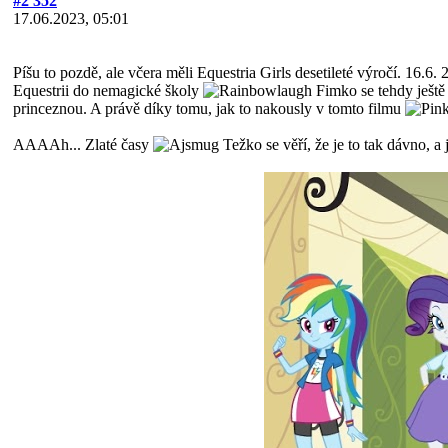
#2 352
17.06.2023, 05:01
Píšu to pozdě, ale včera měli Equestria Girls desetileté výročí. 16
Equestrii do nemagické školy
Fimko se tehdy ještě 
princeznou. A právě díky tomu, jak to nakously v tomto filmu
AAAAh... Zlaté časy
Težko se věří, že je to tak dávno, a 