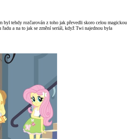
om byl tehdy rozčarován z toho jak převedli skoro celou magickou
u řadu a na to jak se změní seriál, když Twi najednou byla