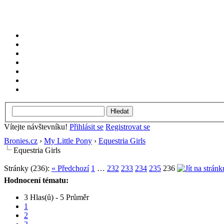
Vítejte návštevníku!
Přihlásit se
Registrovat se
Bronies.cz
›
My Little Pony
›
Equestria Girls
Equestria Girls
Stránky (236):
« Předchozí
1
…
232
233
234
235
236
Hodnocení tématu:
3 Hlas(ů) - 5 Průměr
1
2