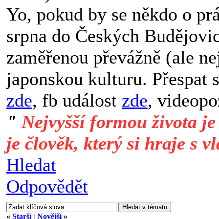
Yo, pokud by se někdo o prá
srpna do Českých Budějovic
zaměřenou převážně (ale ne
japonskou kulturu. Přespat s
zde
, fb událost
zde
, videop
"
Nejvyšší formou života je
je člověk, který si hraje s v
Hledat
Odpovědět
«
Starší
|
Novější
»