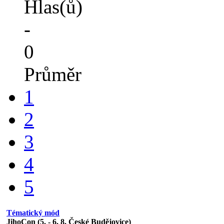
Hlas(ů)
-
0
Průměr
1
2
3
4
5
Tématický mód
JihoCon (5. - 6. 8. České Budějovice)