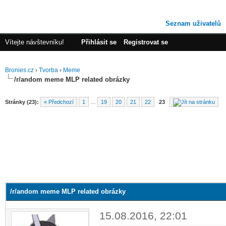
Seznam uživatelů
Vítejte návštevníku!
Přihlásit se
Registrovat se
Bronies.cz
›
Tvorba
›
Meme
/r/andom meme MLP related obrázky
Stránky (23):
« Předchozí
1
…
19
20
21
22
23
/r/andom meme MLP related obrázky
15.08.2016, 22:01