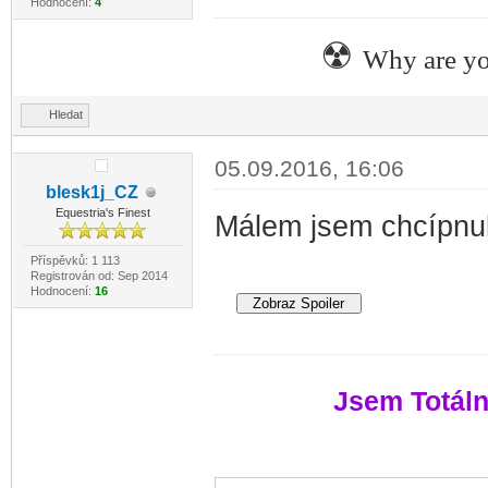
Hodnocení:
4
☢
Why are yo
Hledat
05.09.2016, 16:06
blesk1j_CZ
Equestria's Finest
Málem jsem chcípnul 
Příspěvků: 1 113
Registrován od: Sep 2014
Hodnocení:
16
Jsem Totáln