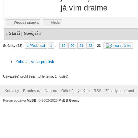
já vím draime
Webová stránka
Hledat
«
Starší
|
Novější
»
Stránky (23):
« Předchozí
1
…
19
20
21
22
23
Zobrazit verzi pro tisk
Uživatel(é) prohlížející tohle téma: 1 host(ů)
Kontakty
Bronies.cz
Nahoru
Odlehčený režim
RSS
Zásady soukromí
Fórum používá
MyBB
, © 2002-2026
MyBB Group
.