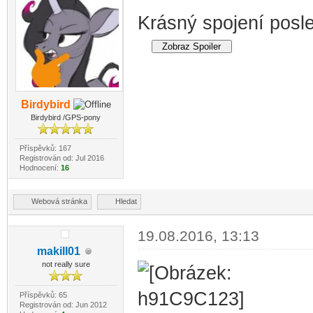
Krásný spojení posl
Birdybird
Birdybird /GPS-pony
Příspěvků: 167
Registrován od: Jul 2016
Hodnocení:
16
Webová stránka
Hledat
19.08.2016, 13:13
makill01
not really sure
Příspěvků: 65
Registrován od: Jun 2012