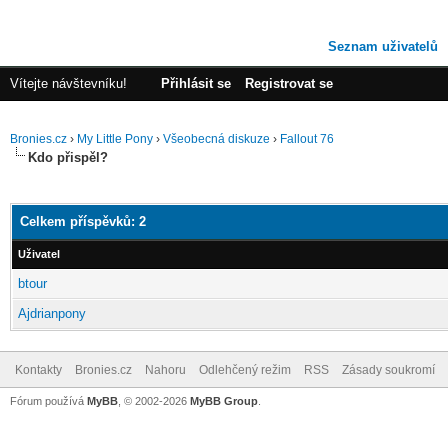
Seznam uživatelů
Vítejte návštevníku!
Přihlásit se
Registrovat se
Bronies.cz
›
My Little Pony
›
Všeobecná diskuze
›
Fallout 76
Kdo přispěl?
Celkem příspěvků: 2
Uživatel
btour
Ajdrianpony
Kontakty
Bronies.cz
Nahoru
Odlehčený režim
RSS
Zásady soukromí
Fórum používá
MyBB
, © 2002-2026
MyBB Group
.