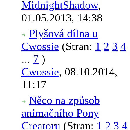
MidnightShadow
,
01.05.2013, 14:38
Plyšová dílna u
Cwossie
(Stran:
1
2
3
4
...
7
)
Cwossie
,
08.10.2014,
11:17
Něco na způsob
animačního Pony
Creatoru
(Stran:
1
2
3
4