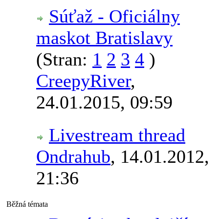
Súťaž - Oficiálny
maskot Bratislavy
(Stran:
1
2
3
4
)
CreepyRiver
,
24.01.2015, 09:59
Livestream thread
Ondrahub
,
14.01.2012,
21:36
Běžná témata