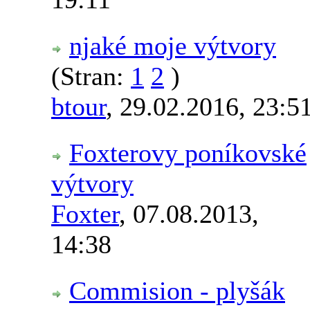
njaké moje výtvory
(Stran:
1
2
)
btour
,
29.02.2016, 23:5
Foxterovy poníkovské
výtvory
Foxter
,
07.08.2013,
14:38
Commision - plyšák