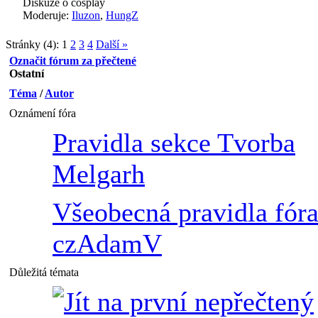
Diskuze o cosplay
Moderuje:
Iluzon
,
HungZ
Stránky (4):
1
2
3
4
Další »
Označit fórum za přečtené
Ostatní
Téma
/
Autor
Oznámení fóra
Pravidla sekce Tvorba
Melgarh
Všeobecná pravidla fór
czAdamV
Důležitá témata