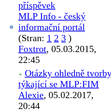
MLP Info - český
informační portál
(Stran:
1
2
3
)
Foxtrot
,
05.03.2015,
22:45
Otázky ohledně tvorb
týkající se MLP:FIM
Alexie
,
05.02.2017,
20:44