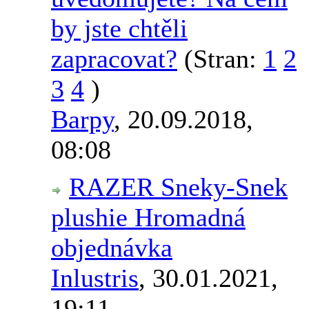
by jste chtěli
zapracovat?
(Stran:
1
2
3
4
)
Barpy
,
20.09.2018,
08:08
RAZER Sneky-Snek
plushie Hromadná
objednávka
Inlustris
,
30.01.2021,
19:11