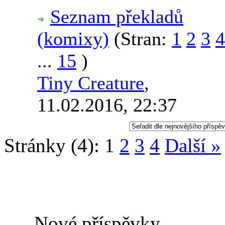
Seznam překladů
(komixy)
(Stran:
1
2
3
4
...
15
)
Tiny Creature
,
11.02.2016, 22:37
Stránky (4):
1
2
3
4
Další »
Nové příspěvky