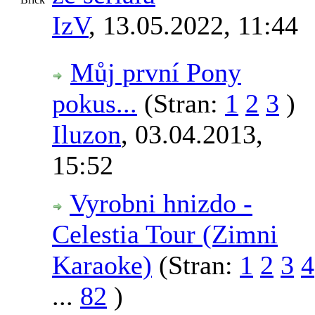
IzV
,
13.05.2022, 11:44
Můj první Pony
pokus...
(Stran:
1
2
3
)
Iluzon
,
03.04.2013,
15:52
Vyrobni hnizdo -
Celestia Tour (Zimni
Karaoke)
(Stran:
1
2
3
4
...
82
)