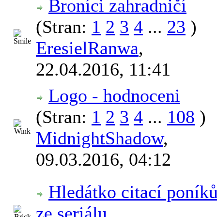
Broníci zahradničí
(Stran:
1
2
3
4
...
23
)
EresielRanwa
,
22.04.2016, 11:41
Logo - hodnoceni
(Stran:
1
2
3
4
...
108
)
MidnightShadow
,
09.03.2016, 04:12
Hledátko citací poník
ze seriálu