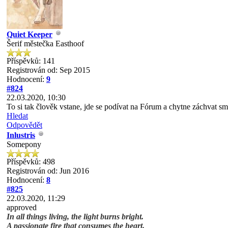
Quiet Keeper
Šerif městečka Easthoof
Příspěvků: 141
Registrován od: Sep 2015
Hodnocení:
9
#824
22.03.2020, 10:30
To si tak člověk vstane, jde se podívat na Fórum a chytne záchvat s
Hledat
Odpovědět
Inlustris
Somepony
Příspěvků: 498
Registrován od: Jun 2016
Hodnocení:
8
#825
22.03.2020, 11:29
approved
In all things living, the light burns bright.
A passionate fire that consumes the heart.