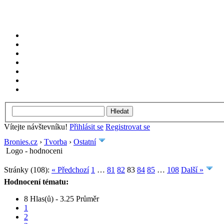
Vítejte návštevníku!
Přihlásit se
Registrovat se
Bronies.cz
›
Tvorba
›
Ostatní
Logo - hodnoceni
Stránky (108):
« Předchozí
1
…
81
82
83
84
85
…
108
Další »
Hodnocení tématu:
8 Hlas(ů) - 3.25 Průměr
1
2