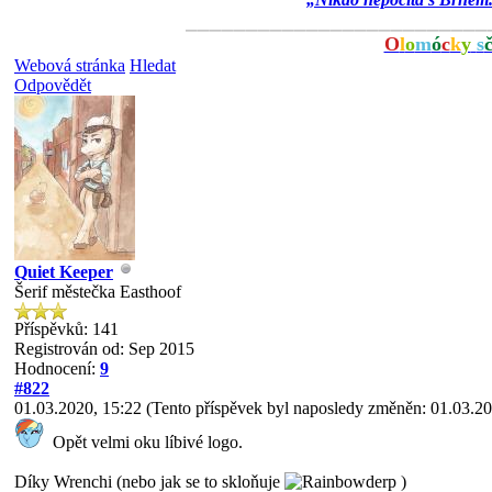
⎯⎯⎯⎯⎯⎯⎯⎯⎯⎯⎯⎯⎯⎯⎯⎯⎯⎯⎯⎯⎯⎯⎯⎯⎯
O
l
o
m
ó
c
k
y
s
Webová stránka
Hledat
Odpovědět
Quiet Keeper
Šerif městečka Easthoof
Příspěvků: 141
Registrován od: Sep 2015
Hodnocení:
9
#822
01.03.2020, 15:22
(Tento příspěvek byl naposledy změněn: 01.03.2
Opět velmi oku líbivé logo.
Díky Wrenchi (nebo jak se to skloňuje
)