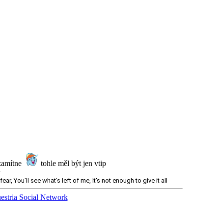
ě zamítne
tohle měl být jen vtip
y
r, You'll see what's left of me, It's not enough to give it all
estria Social Network