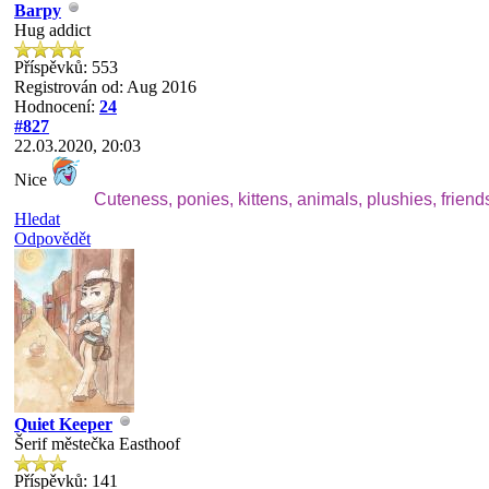
Barpy
Hug addict
Příspěvků: 553
Registrován od: Aug 2016
Hodnocení:
24
#827
22.03.2020, 20:03
Nice
Cuteness, ponies, kittens, animals, plushies, friend
Hledat
Odpovědět
Quiet Keeper
Šerif městečka Easthoof
Příspěvků: 141