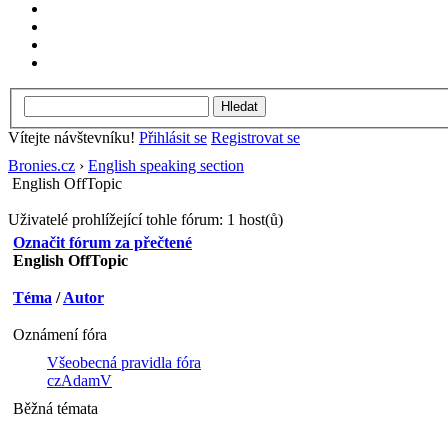
Vítejte návštevníku!
Přihlásit se
Registrovat se
Bronies.cz
›
English speaking section
English OffTopic
Uživatelé prohlížející tohle fórum: 1 host(ů)
Označit fórum za přečtené
English OffTopic
Téma
/
Autor
Oznámení fóra
Všeobecná pravidla fóra
czAdamV
Běžná témata