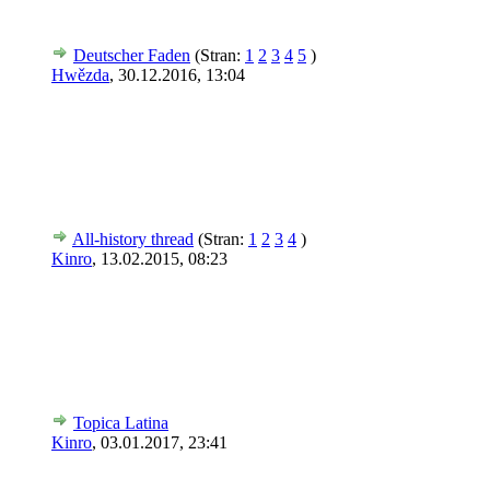
Deutscher Faden
(Stran:
1
2
3
4
5
)
Hwězda
,
30.12.2016, 13:04
All-history thread
(Stran:
1
2
3
4
)
Kinro
,
13.02.2015, 08:23
Topica Latina
Kinro
,
03.01.2017, 23:41