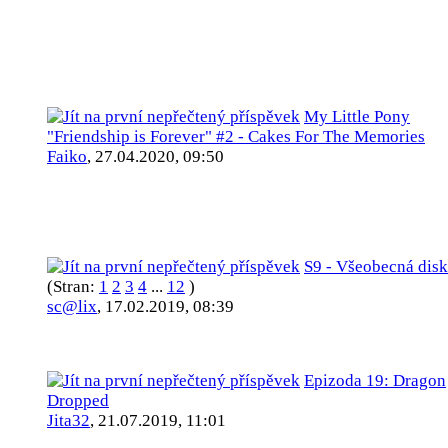
My Little Pony
"Friendship is Forever" #2 - Cakes For The Memories
Faiko
,
27.04.2020, 09:50
S9 - Všeobecná dis
(Stran:
1
2
3
4
...
12
)
sc@lix
,
17.02.2019, 08:39
Epizoda 19: Dragon
Dropped
Jita32
,
21.07.2019, 11:01