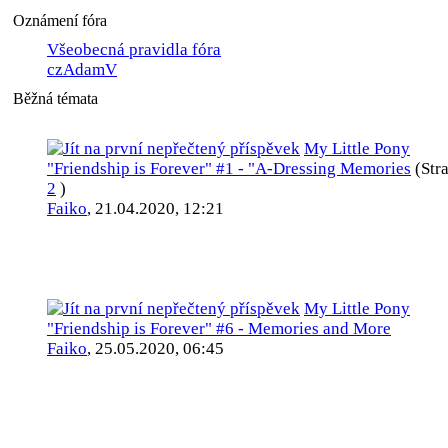
Oznámení fóra
Všeobecná pravidla fóra
czAdamV
Běžná témata
My Little Pony
"Friendship is Forever" #1 - "A-Dressing Memories
(Str
2
)
Faiko
,
21.04.2020, 12:21
My Little Pony
"Friendship is Forever" #6 - Memories and More
Faiko
,
25.05.2020, 06:45