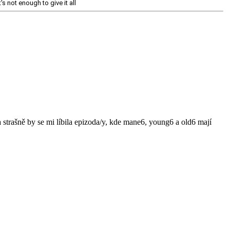
's not enough to give it all
a a strašně by se mi líbila epizoda/y, kde mane6, young6 a old6 mají