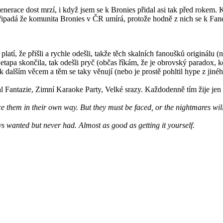
nerace dost mrzí, i když jsem se k Bronies přidal asi tak před rokem. Kd
řipadá že komunita Bronies v ČR umírá, protože hodně z nich se k Fando
platí, že přišli a rychle odešli, takže těch skalních fanoušků originálu 
ta etapa skončila, tak odešli pryč (občas říkám, že je obrovský paradox, 
i k dalším věcem a těm se taky věnují (nebo je prostě pohltil hype z jin
val Fantazie, Zimní Karaoke Party, Velké srazy. Každodenně tím žije je
 them in their own way. But they must be faced, or the nightmares will
ys wanted but never had. Almost as good as getting it yourself.