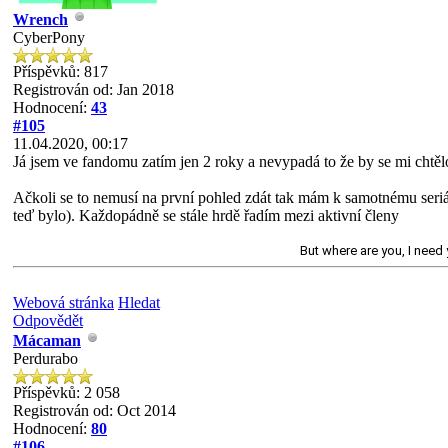
Wrench
CyberPony
Příspěvků: 817
Registrován od: Jan 2018
Hodnocení:
43
#105
11.04.2020, 00:17
Já jsem ve fandomu zatím jen 2 roky a nevypadá to že by se mi chtě
Ačkoli se to nemusí na první pohled zdát tak mám k samotnému seriá
teď bylo). Každopádně se stále hrdě řadím mezi aktivní členy
But where are you, I need y
Webová stránka
Hledat
Odpovědět
Mácaman
Perdurabo
Příspěvků: 2 058
Registrován od: Oct 2014
Hodnocení:
80
#106