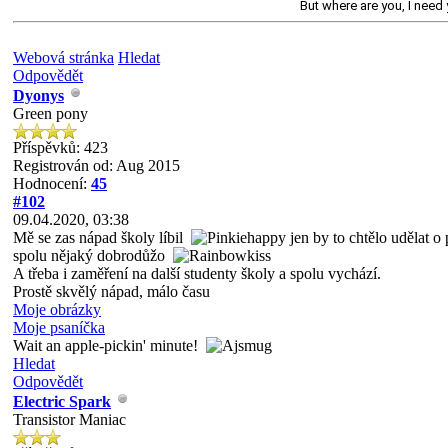
But where are you, I need y
Webová stránka
Hledat
Odpovědět
Dyonys
Green pony
Příspěvků: 423
Registrován od: Aug 2015
Hodnocení:
45
#102
09.04.2020, 03:38
Mě se zas nápad školy líbil
jen by to chtělo udělat o 
spolu nějaký dobrodůžo
A třeba i zaměření na další studenty školy a spolu vychází.
Prostě skvělý nápad, málo času
Moje obrázky
Moje psaníčka
Wait an apple-pickin' minute!
Hledat
Odpovědět
Electric Spark
Transistor Maniac