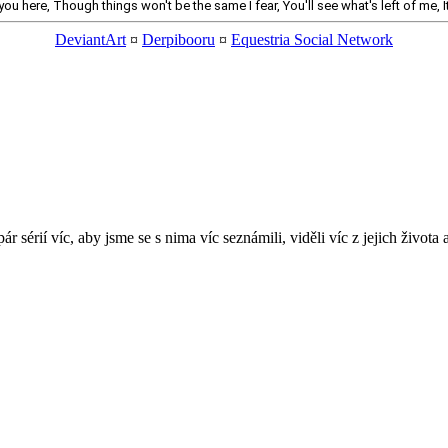
ou here, Though things won't be the same I fear, You'll see what's left of me, It
DeviantArt
¤
Derpibooru
¤
Equestria Social Network
pár sérií víc, aby jsme se s nima víc seznámili, viděli víc z jejich život