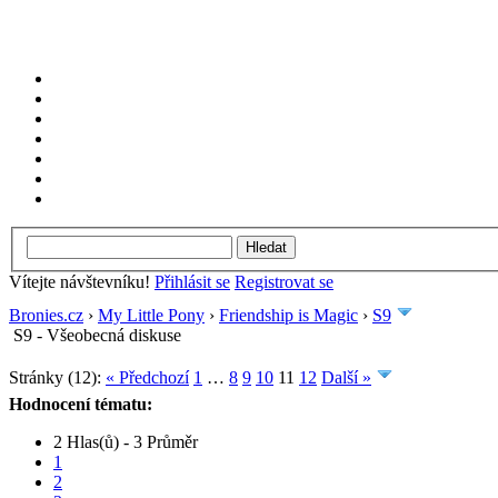
Vítejte návštevníku!
Přihlásit se
Registrovat se
Bronies.cz
›
My Little Pony
›
Friendship is Magic
›
S9
S9 - Všeobecná diskuse
Stránky (12):
« Předchozí
1
…
8
9
10
11
12
Další »
Hodnocení tématu:
2 Hlas(ů) - 3 Průměr
1
2