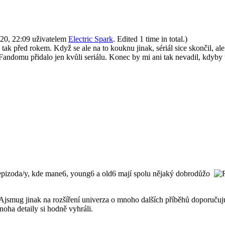
020, 22:09 uživatelem
Electric Spark
. Edited 1 time in total.)
 tak před rokem. Když se ale na to kouknu jinak, sériál sice skončil, a
andomu přidalo jen kvůli seriálu. Konec by mi ani tak nevadil, kdyby t
la epizoda/y, kde mane6, young6 a old6 mají spolu nějaký dobrodůžo
jinak na rozšíření univerza o mnoho dalších příběhů doporučuju
noha detaily si hodně vyhráli.