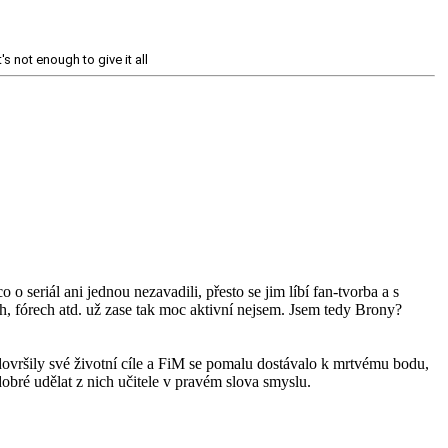
's not enough to give it all
 o seriál ani jednou nezavadili, přesto se jim líbí fan-tvorba a s
h, fórech atd. už zase tak moc aktivní nejsem. Jsem tedy Brony?
ovršily své životní cíle a FiM se pomalu dostávalo k mrtvému bodu,
obré udělat z nich učitele v pravém slova smyslu.