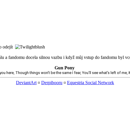
lo odejít
lu a fandomu docela silnou vazbu i když můj vstup do fandomu byl vce
Gun Pony
ou here, Though things won't be the same I fear, You'll see what's left of me, It
DeviantArt
¤
Derpibooru
¤
Equestria Social Network