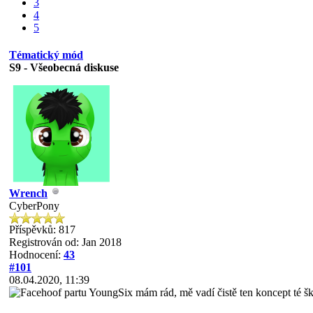
3
4
5
Tématický mód
S9 - Všeobecná diskuse
Wrench
CyberPony
Příspěvků: 817
Registrován od: Jan 2018
Hodnocení:
43
#101
08.04.2020, 11:39
partu YoungSix mám rád, mě vadí čistě ten koncept té š