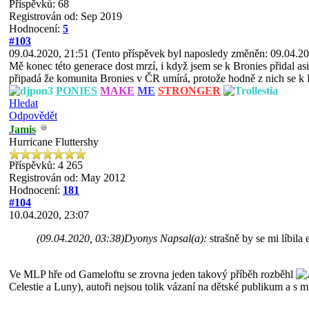
Příspěvků: 68
Registrován od: Sep 2019
Hodnocení:
5
#103
09.04.2020, 21:51
(Tento příspěvek byl naposledy změněn: 09.04.2
Mě konec této generace dost mrzí, i když jsem se k Bronies přidal asi
připadá že komunita Bronies v ČR umírá, protože hodně z nich se k F
PONIES
MAKE
ME
STRONGER
Hledat
Odpovědět
Jamis
Hurricane Fluttershy
Příspěvků: 4 265
Registrován od: May 2012
Hodnocení:
181
#104
10.04.2020, 23:07
(09.04.2020, 03:38)
Dyonys Napsal(a):
strašně by se mi líbi
Ve MLP hře od Gameloftu se zrovna jeden takový příběh rozběhl
Celestie a Luny), autoři nejsou tolik vázaní na dětské publikum a s m