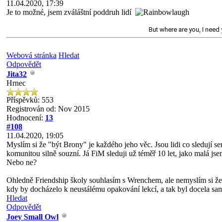
11.04.2020, 17:39
Je to možné, jsem zváláštní poddruh lidí
But where are you, I need y
Webová stránka
Hledat
Odpovědět
Jita32
Hrnec
Příspěvků: 553
Registrován od: Nov 2015
Hodnocení:
13
#108
11.04.2020, 19:05
Myslím si že "být Brony" je každého jeho věc. Jsou lidi co sledují seri
komunitou silně souzní. Já FiM sleduji už téměř 10 let, jako malá j
Nebo ne?
Ohledně Friendship školy souhlasím s Wrenchem, ale nemyslím si že 
kdy by docházelo k neustálému opakování lekcí, a tak byl docela samo
Hledat
Odpovědět
Joey Small Owl