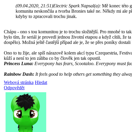
(09.04.2020, 21:51)
Electric Spark Napsal(a):
Mě konec této ge
komunita neskončila a tvorba Bronies také ne. Někdy mi ale p
kdyby to zpracovali trochu jinak.
Chápu - ono s tou komunitou je to trochu složitější. Pro mnohé to tak 
bylo tím, že seriál je provedl jednou životní etapou a když cítili, že 
dospělo). Možná ještě častější případ ale je, že se přes poníky dostal
Ono to tu žije, ale spíš nárazově kolem akcí typu Czequestria, Festi
kůží a není to jen záliba co by člověk jen tak opustil.
Princess Luna:
Everypony has fears, Scootaloo. Everypony must face
Rainbow Dash:
It feels good to help others get something they alwa
Webová stránka
Hledat
Odpovědět