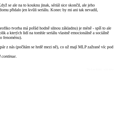
yž se ale na to kouknu jinak, sériál sice skončil, ale jeho
mu přidalo jen kvůli seriálu. Konec by mi ani tak nevadil,
(neofiko tvorba má pořád hodně silnou základnu) je méně - spíš to ale
kolik a kterých lidí na tomhle seriálu vlastně emocionálně a sociálně
ého fenoménu).
n pár z nás (počítám se hrdě mezi ně), co už mají MLP zažrané víc pod
 continue.
The Last Rebel... still alive