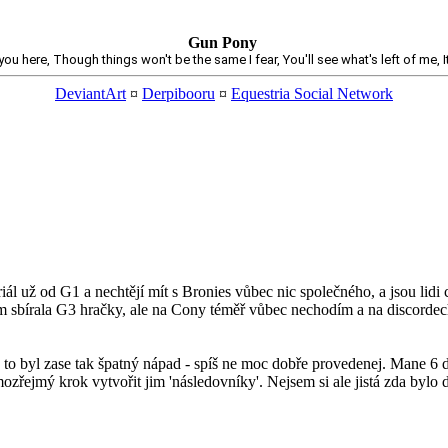
Gun Pony
ou here, Though things won't be the same I fear, You'll see what's left of me, It
DeviantArt
¤
Derpibooru
¤
Equestria Social Network
ál už od G1 a nechtějí mít s Bronies vůbec nic společného, a jsou lidi co
sem sbírala G3 hračky, ale na Cony téměř vůbec nechodím a na discordec
to byl zase tak špatný nápad - spíš ne moc dobře provedenej. Mane 6 d
zřejmý krok vytvořit jim 'následovníky'. Nejsem si ale jistá zda bylo d