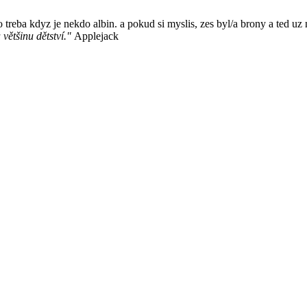
 treba kdyz je nekdo albin. a pokud si myslis, zes byl/a brony a ted uz ne
 většinu dětství."
Applejack