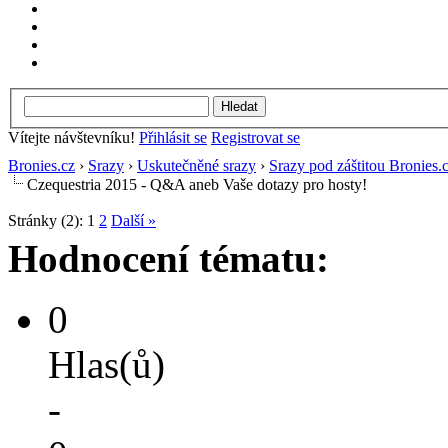
Vítejte návštevníku!
Přihlásit se
Registrovat se
Bronies.cz
›
Srazy
›
Uskutečněné srazy
›
Srazy pod záštitou Bronies.
Czequestria 2015 - Q&A aneb Vaše dotazy pro hosty!
Stránky (2):
1
2
Další »
Hodnocení tématu:
0
Hlas(ů)
-