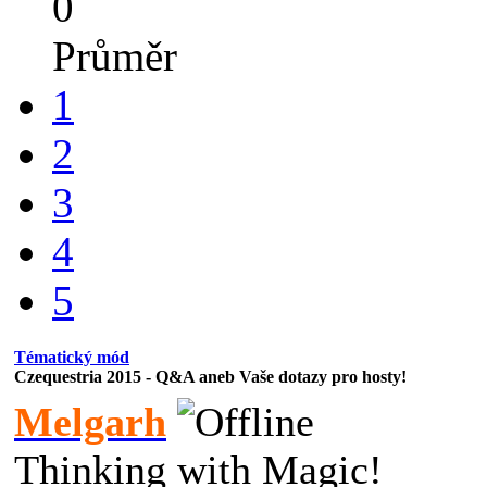
0
Průměr
1
2
3
4
5
Tématický mód
Czequestria 2015 - Q&A aneb Vaše dotazy pro hosty!
Melgarh
Thinking with Magic!