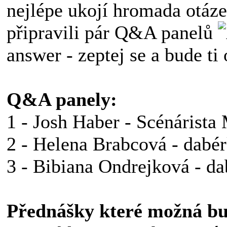
nejlépe ukojí hromada otáze
připravili pár Q&A panelů
answer - zeptej se a bude t
Q&A panely:
1 - Josh Haber - Scénáris
2 - Helena Brabcová - dabé
3 - Bibiana Ondrejková - d
Přednášky které možná b