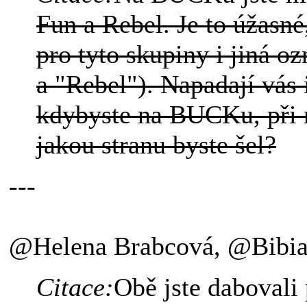
Fun a Rebel. Je to úžasn
pro tyto skupiny i jiná o
a "Rebel"). Napadají vás 
kdybyste na BUCKu, při r
jakou stranu byste šel?
---
@Helena Brabcová, @Bibia
Citace:
Obě jste dabovali 