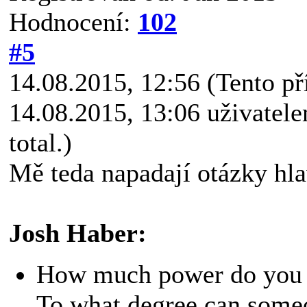
Hodnocení:
102
#5
14.08.2015, 12:56
(Tento p
14.08.2015, 13:06 uživatel
total.)
Mě teda napadají otázky hl
Josh Haber:
How much power do you h
To what degree can someon