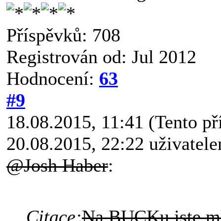
Příspěvků: 708
Registrován od: Jul 2012
Hodnocení:
63
#9
18.08.2015, 11:41
(Tento p
20.08.2015, 22:22 uživatel
@Josh Haber
:
Citace:
Na BUCKu jste ml