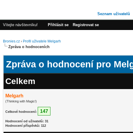
Seznam uživatelů
Vítejte návštevníku!
Přihlásit se
Registrovat se
Bronies.cz
›
Profil uživatele Melgarh
Zpráva o hodnoceních
Zpráva o hodnocení pro Mel
Celkem
Melgarh
(Thinking with Magic!)
147
Celkové hodnocení:
Hodnocení od uživatelů: 31
Hodnocení příspěvků: 112