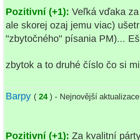
Pozitivní (+1):
Veľká vďaka za 
ale skorej ozaj jemu viac) ušet
"zbytočného" písania PM)... E
zbytok a to druhé číslo čo si m
Barpy
(
24
) - Nejnovější aktualizac
Pozitivní (+1):
Za kvalitní párt