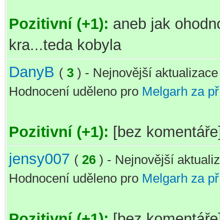
Pozitivní (+1):
aneb jak ohodnoti
kra...teda kobyla
DanyB
(
3
) - Nejnovější aktualizac
Hodnocení uděleno pro
Melgarh za p
Pozitivní (+1):
[bez komentáře
jensy007
(
26
) - Nejnovější aktual
Hodnocení uděleno pro
Melgarh za p
Pozitivní (+1):
[bez komentáře