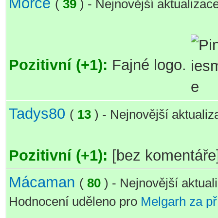
Morče
(
39
) - Nejnovější aktualizac
Pozitivní (+1):
Fajné logo.
Tadys80
(
13
) - Nejnovější aktuali
Pozitivní (+1):
[bez komentáře
Mácaman
(
80
) - Nejnovější aktua
Hodnocení uděleno pro
Melgarh za p